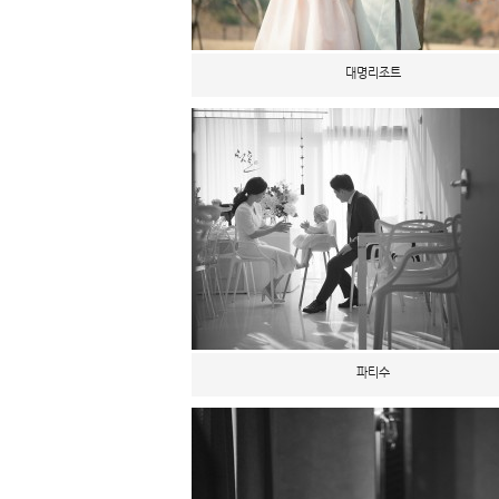
대명리조트
파티수