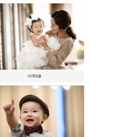
NS웨딩홀