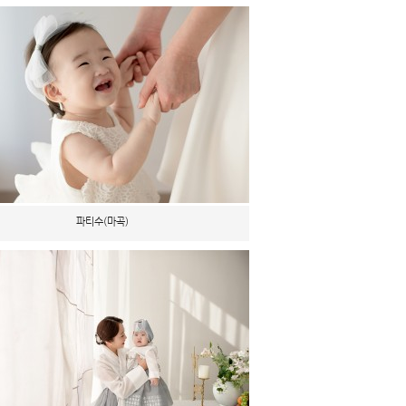
파티수(마곡)