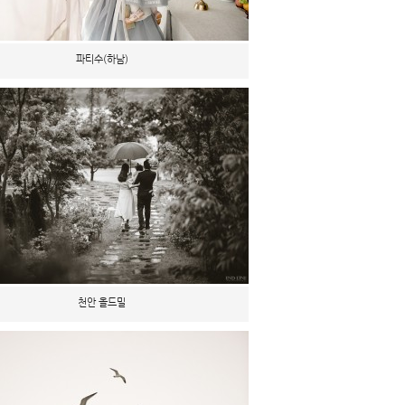
파티수(하남)
천안 올드밀