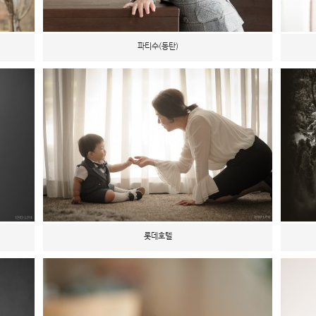
파티수(동탄)
롯데호텔