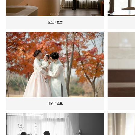
오노마호텔
대명리조트