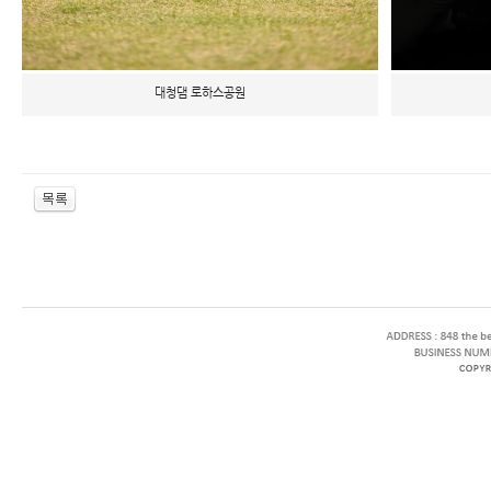
대청댐 로하스공원
enFree