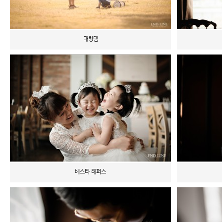
대청댐
베스타 레퍼스